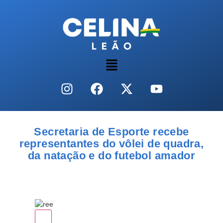
Secretaria de Esporte recebe
representantes do vôlei de quadra,
da natação e do futebol amador