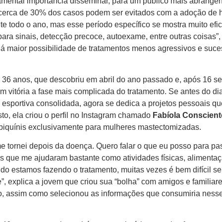
damental importância disseminar, para um público mais abrangen
 cerca de 30% dos casos podem ser evitados com a adoção de 
te todo o ano, mas esse período específico se mostra muito efi
a sinais, detecção precoce, autoexame, entre outras coisas”,
há maior possibilidade de tratamentos menos agressivos e suc
 36 anos, que descobriu em abril do ano passado e, após 16 s
om vitória a fase mais complicada do tratamento. Se antes do di
a esportiva consolidada, agora se dedica a projetos pessoais q
o, ela criou o perfil no Instagram chamado
Fabíola Conscient
 biquínis exclusivamente para mulheres mastectomizadas.
e me tornei depois da doença. Quero falar o que eu posso para p
s que me ajudaram bastante como atividades físicas, alimenta
ndo estamos fazendo o tratamento, muitas vezes é bem difícil se
, explica a jovem que criou sua “bolha” com amigos e familiar
o, assim como selecionou as informações que consumiria nesse