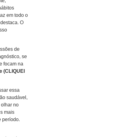
te,
hábitos
caz em todo o
 destaca. O
esso
essões de
agnóstico, se
ue focam na
e (CLIQUEI
assar essa
ção saudável,
 olhar no
es mais
 período.