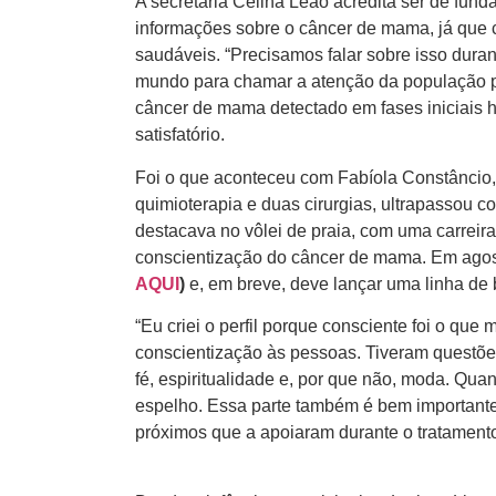
A secretária Celina Leão acredita ser de fun
informações sobre o câncer de mama, já que
saudáveis. “Precisamos falar sobre isso duran
mundo para chamar a atenção da população par
câncer de mama detectado em fases iniciais 
satisfatório.
Foi o que aconteceu com Fabíola Constâncio,
quimioterapia e duas cirurgias, ultrapassou c
destacava no vôlei de praia, com uma carreir
conscientização do câncer de mama. Em agost
AQUI
)
e, em breve, deve lançar uma linha de
“Eu criei o perfil porque consciente foi o qu
conscientização às pessoas. Tiveram questõe
fé, espiritualidade e, por que não, moda. Qua
espelho. Essa parte também é bem importante”
próximos que a apoiaram durante o tratament