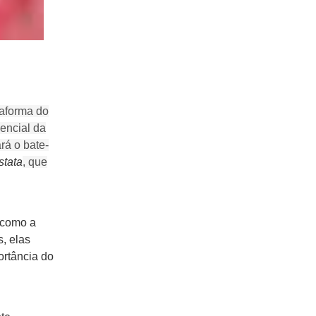
taforma do
sencial da
rá o bate-
stata
, que
 como a
, elas
rtância do