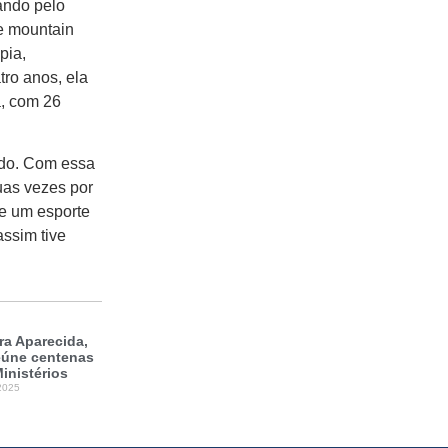
sando pelo
e mountain
pia,
ro anos, ela
a, com 26
tado. Com essa
uas vezes por
ue um esporte
assim tive
a Aparecida,
reúne centenas
inistérios
2025