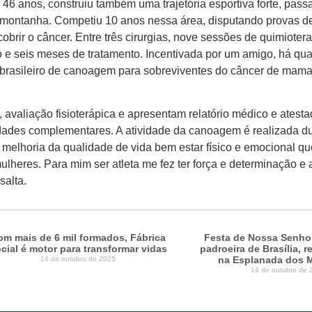
, 46 anos, construiu também uma trajetória esportiva forte, pas
e montanha. Competiu 10 anos nessa área, disputando provas d
cobrir o câncer. Entre três cirurgias, nove sessões de quimiotera
e seis meses de tratamento. Incentivada por um amigo, há quat
 brasileiro de canoagem para sobreviventes do câncer de mam
a, avaliação fisioterápica e apresentam relatório médico e ates
vidades complementares. A atividade da canoagem é realizada d
melhoria da qualidade de vida bem estar físico e emocional q
heres. Para mim ser atleta me fez ter força e determinação e 
salta.
om mais de 6 mil formados, Fábrica
Festa de Nossa Senhor
cial é motor para transformar vidas
padroeira de Brasília, 
na Esplanada dos M
14 de outubro de 2025
14 de outubro de 