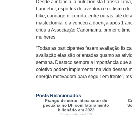
Desde a infância, a nutricionista Larissa Lima
handebol, esportes de aventura e ciclismo d
bike, canoagem, corrida, entre outras, até des
mastectomia, ela venceu a doença após 1 ano 
criou a Associação Canomama, primeiro time
mulheres.
“Todas as participantes fazem avaliação físic
avaliação elas são orientadas quanto as ati
semana. Destaco sempre a importância que a 
coletivo podem implementar na vida dessas mul
energia motivadora para seguir em frente”, res
Posts Relacionados
Frango de corte lidera setor de
C
pecuária no DF com faturamento
So
bilionário em 2023
14 de outubro de 2025