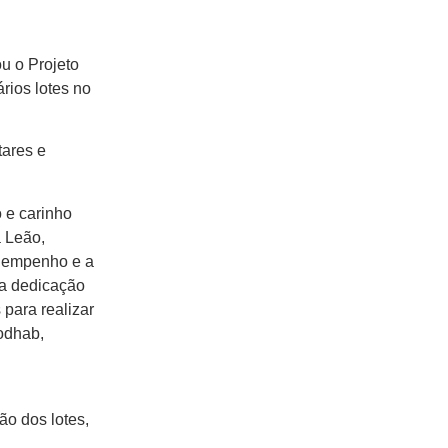
ou o Projeto
rios lotes no
tares e
 e carinho
a Leão,
e empenho e a
 a dedicação
para realizar
Codhab,
ão dos lotes,