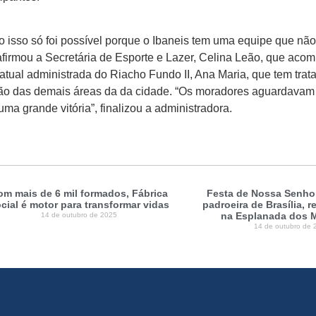
do isso só foi possível porque o Ibaneis tem uma equipe que não
firmou a Secretária de Esporte e Lazer, Celina Leão, que ac
a atual administrada do Riacho Fundo II, Ana Maria, que tem tra
zação das demais áreas da da cidade. “Os moradores aguardavam
a grande vitória”, finalizou a administradora.
om mais de 6 mil formados, Fábrica
Festa de Nossa Senhor
cial é motor para transformar vidas
padroeira de Brasília, 
na Esplanada dos M
14 de outubro de 2025
14 de outubro de 