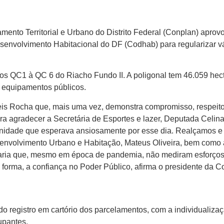
amento Territorial e Urbano do Distrito Federal (Conplan) aprov
envolvimento Habitacional do DF (Codhab) para regularizar vá
os QC1 à QC 6 do Riacho Fundo II. A poligonal tem 46.059 hec
a equipamentos públicos.
is Rocha que, mais uma vez, demonstra compromisso, respeito
a agradecer a Secretária de Esportes e lazer, Deputada Celin
nidade que esperava ansiosamente por esse dia. Realçamos 
senvolvimento Urbano e Habitação, Mateus Oliveira, bem como
aria que, mesmo em época de pandemia, não mediram esforços 
 forma, a confiança no Poder Público, afirma o presidente da 
vido registro em cartório dos parcelamentos, com a individualizaç
cupantes.