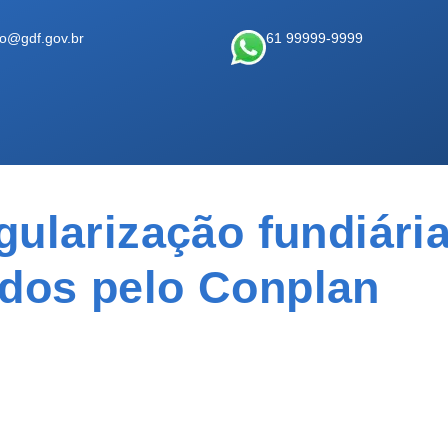
ao@gdf.gov.br
61 99999-9999
gularização fundiári
dos pelo Conplan