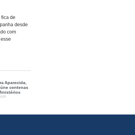
 fica de
ompanha desde
tado com
 esse
a Aparecida,
reúne centenas
inistérios
2025