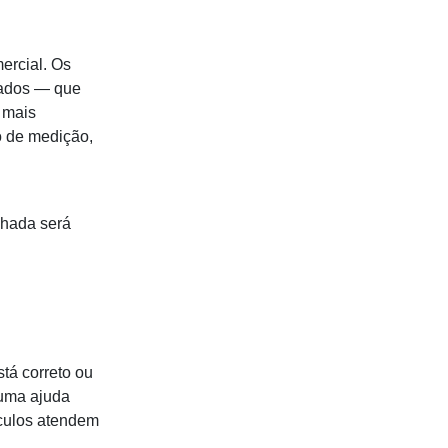
ercial. Os
iados — que
 mais
o de medição,
alhada será
tá correto ou
 uma ajuda
ículos atendem