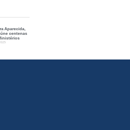
a Aparecida,
reúne centenas
inistérios
2025