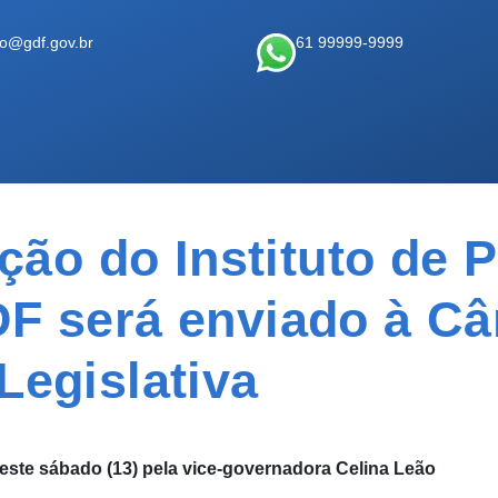
ao@gdf.gov.br
61 99999-9999
ação do Instituto de 
DF será enviado à C
Legislativa
neste sábado (13) pela vice-governadora Celina Leão