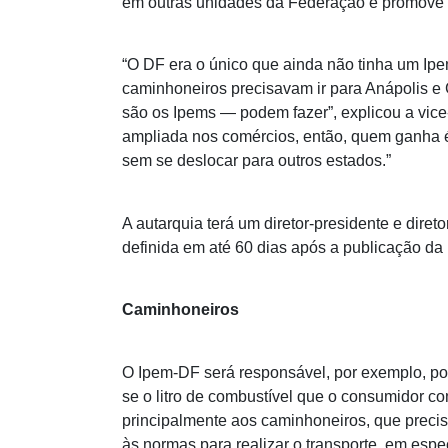
em outras unidades da Federação e promove 
“O DF era o único que ainda não tinha um Ipe
caminhoneiros precisavam ir para Anápolis e
são os Ipems — podem fazer”, explicou a vic
ampliada nos comércios, então, quem ganha é 
sem se deslocar para outros estados.”
A autarquia terá um diretor-presidente e direto
definida em até 60 dias após a publicação da l
Caminhoneiros
O Ipem-DF será responsável, por exemplo, po
se o litro de combustível que o consumidor co
principalmente aos caminhoneiros, que preci
às normas para realizar o transporte, em espe