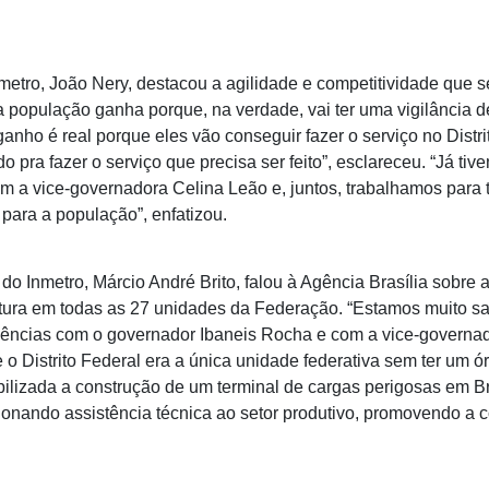
metro, João Nery, destacou a agilidade e competitividade que s
a população ganha porque, na verdade, vai ter uma vigilância 
nho é real porque eles vão conseguir fazer o serviço no Distri
ado pra fazer o serviço que precisa ser feito”, esclareceu. “Já ti
 a vice-governadora Celina Leão e, juntos, trabalhamos para t
para a população”, enfatizou.
 Inmetro, Márcio André Brito, falou à Agência Brasília sobre 
ertura em todas as 27 unidades da Federação. “Estamos muito sa
diências com o governador Ibaneis Rocha e com a vice-governa
 o Distrito Federal era a única unidade federativa sem ter um 
abilizada a construção de um terminal de cargas perigosas em Br
cionando assistência técnica ao setor produtivo, promovendo a 