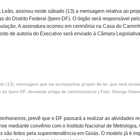
a Leão, assinou neste sábado (13) a mensagem relativa ao proje
as do Distrito Federal (Ipem-DF). O órgão será responsável pel
pulação. A assinatura ocorreu em cerimônia na Casa do Caminh
texto de autoria do Executivo será enviado à Câmara Legislativ
do (13), mensagem que vai acompanhar projeto de lei, que será envia
ão do Ipem-DF, demanda antiga de caminhoneiros | Foto: George Giann
nhoneiros, prevê que o DF passará a realizar as atividades r
ense mediante convênio com o Instituto Nacional de Metrologia,
os são feitos pela superintendência em Goiás. O modelo já é i