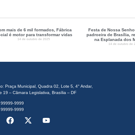
om mais de 6 mil formados, Fábrica
Festa de Nossa Senhor
cial é motor para transformar vidas
padroeira de Brasília, 
na Esplanada dos M
14 de outubro de 2025
14 de outubro de 
o: Praça Municipal, Quadra 02, Lote 5, 4° Andar,
e 19 – Câmara Legislativa, Brasília – DF
) 99999-9999
) 99999-9999