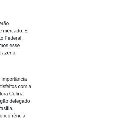
erão
de mercado. E
to Federal.
vemos esse
razer o
a importância
tisfeitos com a
dora Celina
órgão delegado
asília,
concorrência