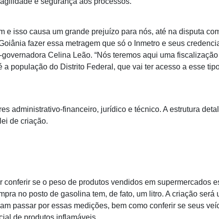
agilidade e segurança aos processos.
m e isso causa um grande prejuízo para nós, até na disputa com
 Goiânia fazer essa metragem que só o Inmetro e seus credenc
e-governadora Celina Leão. “Nós teremos aqui uma fiscalização
a população do Distrito Federal, que vai ter acesso a esse tip
res administrativo-financeiro, jurídico e técnico. A estrutura det
ei de criação.
r conferir se o peso de produtos vendidos em supermercados es
mpra no posto de gasolina tem, de fato, um litro. A criação será
sam passar por essas medições, bem como conferir se seus ve
cial de produtos inflamáveis.