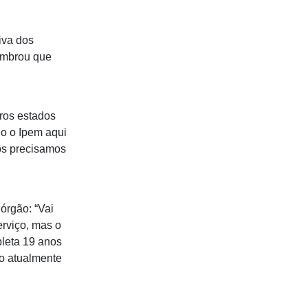
iva dos
embrou que
ros estados
do o Ipem aqui
nós precisamos
órgão: “Vai
erviço, mas o
leta 19 anos
do atualmente