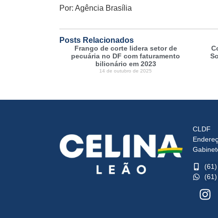
Por: Agência Brasília
Posts Relacionados
Frango de corte lidera setor de
C
pecuária no DF com faturamento
So
bilionário em 2023
14 de outubro de 2025
CLDF
Endereç
Gabinet
(61
(61