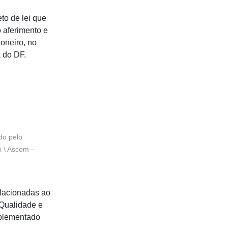
to de lei que
o aferimento e
oneiro, no
a do DF.
do pelo
i \ Ascom –
elacionadas ao
 Qualidade e
mplementado