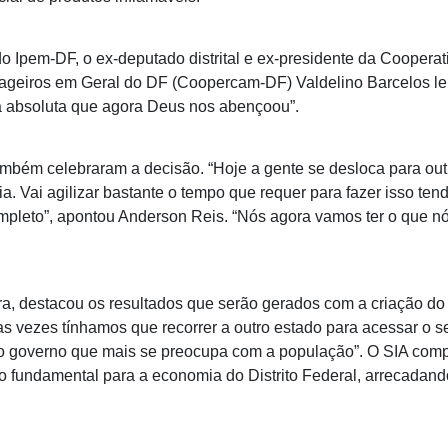
do Ipem-DF, o ex-deputado distrital e ex-presidente da Cooperat
geiros em Geral do DF (Coopercam-DF) Valdelino Barcelos l
za absoluta que agora Deus nos abençoou”.
ambém celebraram a decisão. “Hoje a gente se desloca para out
ia. Vai agilizar bastante o tempo que requer para fazer isso ten
completo”, apontou Anderson Reis. “Nós agora vamos ter o que 
ra, destacou os resultados que serão gerados com a criação do 
s vezes tínhamos que recorrer a outro estado para acessar o s
 o governo que mais se preocupa com a população”. O SIA comp
do fundamental para a economia do Distrito Federal, arrecadan