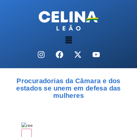
Procuradorias da Câmara e dos
estados se unem em defesa das
mulheres