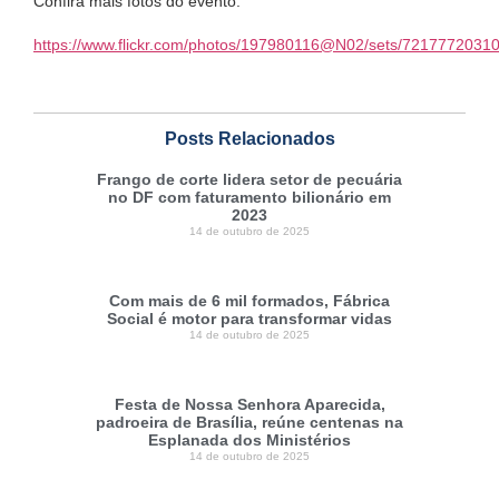
Confira mais fotos do evento:
https://www.flickr.com/photos/197980116@N02/sets/7217772031
Posts Relacionados
Frango de corte lidera setor de pecuária
no DF com faturamento bilionário em
2023
14 de outubro de 2025
Com mais de 6 mil formados, Fábrica
Social é motor para transformar vidas
14 de outubro de 2025
Festa de Nossa Senhora Aparecida,
padroeira de Brasília, reúne centenas na
Esplanada dos Ministérios
14 de outubro de 2025