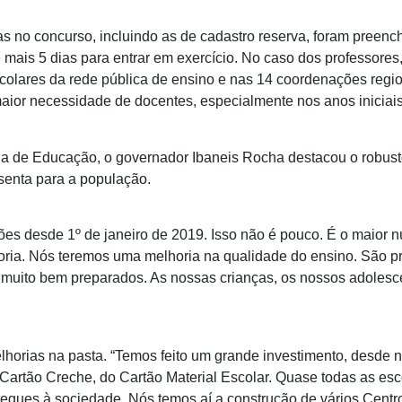
 no concurso, incluindo as de cadastro reserva, foram preenc
mais 5 dias para entrar em exercício. No caso dos professores,
scolares da rede pública de ensino e nas 14 coordenações regi
maior necessidade de docentes, especialmente nos anos iniciais
ria de Educação, o governador Ibaneis Rocha destacou o robus
senta para a população.
s desde 1º de janeiro de 2019. Isso não é pouco. É o maior 
ria. Nós teremos uma melhoria na qualidade do ensino. São p
s muito bem preparados. As nossas crianças, os nossos adolesc
lhorias na pasta. “Temos feito um grande investimento, desde n
 Cartão Creche, do Cartão Material Escolar. Quase todas as es
regues à sociedade. Nós temos aí a construção de vários Centr