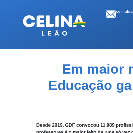
celinale
Em maior n
Educação gan
Desde 2019, GDF convocou 11.989 profiss
professores é o maior feito de uma só vez n