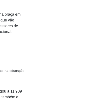
 na praça em
s que vão
fessores de
cional.
nte na educação
gou a 11.989
u também a