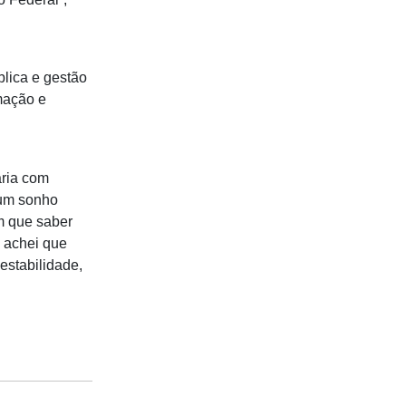
blica e gestão
rmação e
aria com
 um sonho
em que saber
 achei que
estabilidade,