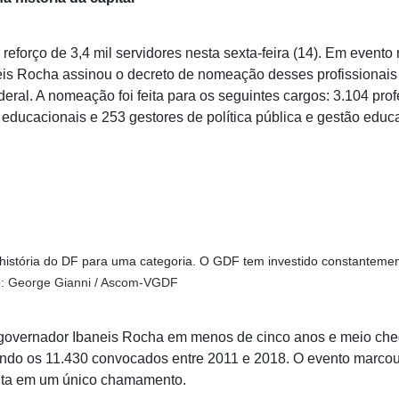
 reforço de 3,4 mil servidores nesta sexta-feira (14). Em evento
aneis Rocha assinou o decreto de nomeação desses profissionai
ederal. A nomeação foi feita para os seguintes cargos: 3.104 pro
ducacionais e 253 gestores de política pública e gestão educa
istória do DF para uma categoria. O GDF tem investido constanteme
to: George Gianni / Ascom-VGDF
 governador Ibaneis Rocha em menos de cinco anos e meio che
do os 11.430 convocados entre 2011 e 2018. O evento marco
eita em um único chamamento.