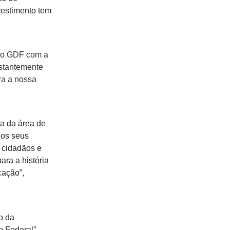
vestimento tem
 do GDF com a
nstantemente
ra a nossa
a da área de
dos seus
, cidadãos e
ra a história
cação”,
o da
o Federal”,