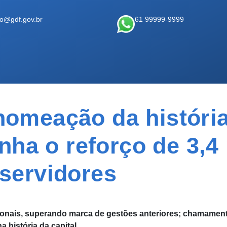
ao@gdf.gov.br
61 99999-9999
omeação da história
ha o reforço de 3,4 
servidores
ionais, superando marca de gestões anteriores; chamamen
a história da capital