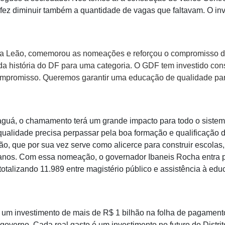
 fez diminuir também a quantidade de vagas que faltavam. O in
ina Leão, comemorou as nomeações e reforçou o compromisso
a história do DF para uma categoria. O GDF tem investido co
ompromisso. Queremos garantir uma educação de qualidade pa
aguá, o chamamento terá um grande impacto para todo o sistem
qualidade precisa perpassar pela boa formação e qualificação 
ão, que por sua vez serve como alicerce para construir escolas
manos. Com essa nomeação, o governador Ibaneis Rocha entra pa
alizando 11.989 entre magistério público e assistência à edu
 um investimento de mais de R$ 1 bilhão na folha de pagament
verno. Cada real gasto é um investimento no futuro do Distrit