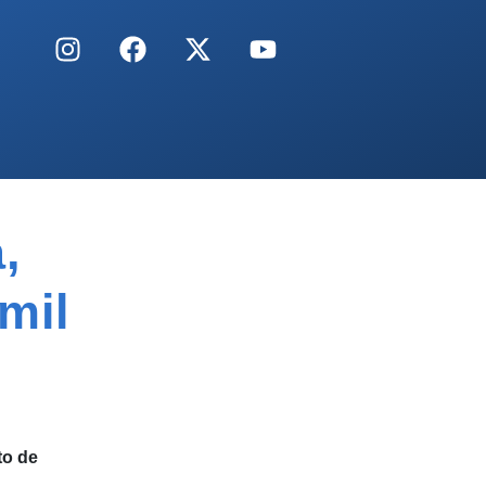
,
mil
to de