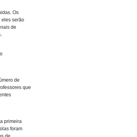
hidas. Os
 eles serão
onais de
.
to
número de
rofessores que
entes
a primeira
colas foram
os de