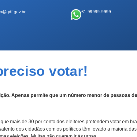
ao@gdf.gov.br
61 99999-9999
preciso votar!
eição. Apenas permite que um número menor de pessoas de
ue mais de 30 por cento dos eleitores pretendem votar em bra
esalento dos cidadãos com os políticos têm levado a maioria da
mas eleições. Muitas não querem ir às urnas.