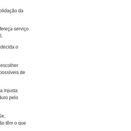
olidação da
fereça serviço
l.
 decida o
o escolher
possíveis de
 injusta
duro pelo
Se,
não têm o que