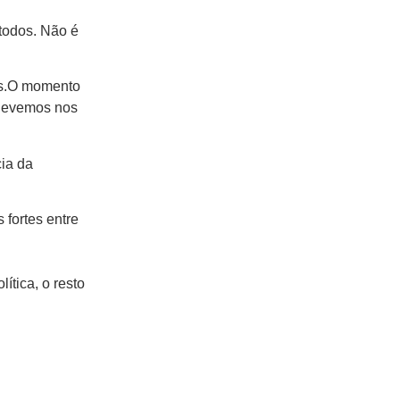
todos. Não é
nos.O momento
e devemos nos
ia da
 fortes entre
ítica, o resto