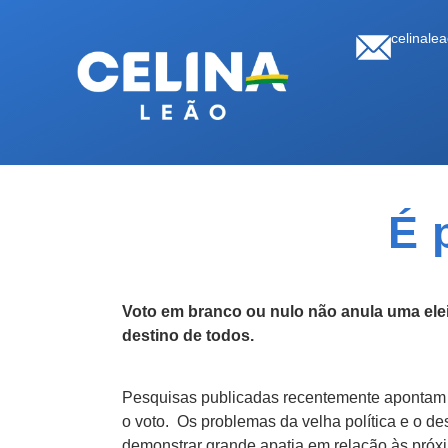
celinale
É 
Voto em branco ou nulo não anula uma el
destino de todos.
Pesquisas publicadas recentemente apontam q
o voto. Os problemas da velha política e o d
demonstrar grande apatia em relação às próxi