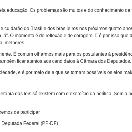
ela educação. Os problemas são muitos e do conhecimento de 
e cuidarão do Brasil e dos brasileiros nos próximos quatro a
pra lá”. O momento é de reflexão e de coragem. E é por isso qu
il melhores.
ciente. É comum olharmos mais para os postulantes à presidênc
 também ficar atentos aos candidatos à Câmara dos Deputados.
edade, e é por meio dele que se tornam possíveis os elos mais
ania das leis só existem com o exercício da política. Sem a pol
xemos de participar.
 a Deputada Federal (PP-DF)