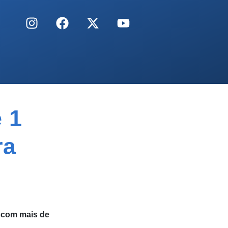
 1
ra
 com mais de