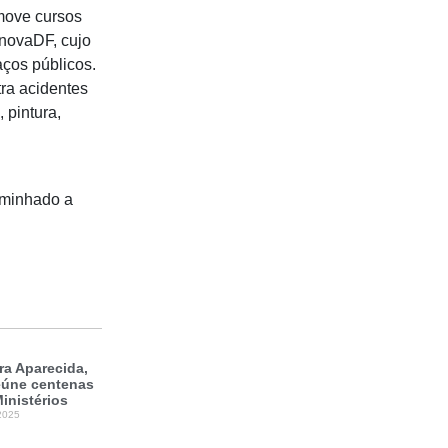
omove cursos
enovaDF, cujo
aços públicos.
tra acidentes
 pintura,
aminhado a
a Aparecida,
reúne centenas
inistérios
2025