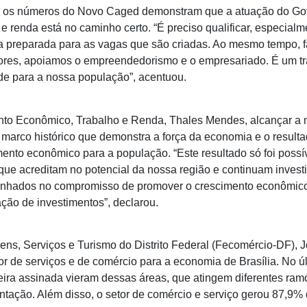
ue os números do Novo Caged demonstram que a atuação do Go
e renda está no caminho certo. “É preciso qualificar, especialm
ja preparada para as vagas que são criadas. Ao mesmo tempo, 
ores, apoiamos o empreendedorismo e o empresariado. É um t
e para a nossa população”, acentuou.
nto Econômico, Trabalho e Renda, Thales Mendes, alcançar a 
marco histórico que demonstra a força da economia e o resulta
mento econômico para a população. “Este resultado só foi possí
ue acreditam no potencial da nossa região e continuam invest
nhados no compromisso de promover o crescimento econômico 
ação de investimentos”, declarou.
ns, Serviços e Turismo do Distrito Federal (Fecomércio-DF), 
tor de serviços e de comércio para a economia de Brasília. No 
ira assinada vieram dessas áreas, que atingem diferentes ra
ntação. Além disso, o setor de comércio e serviço gerou 87,9