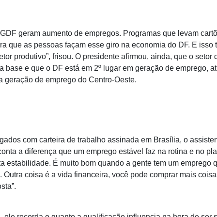
do GDF geram aumento de empregos. Programas que levam cartõ
para que as pessoas façam esse giro na economia do DF. E iss
or produtivo”, frisou. O presidente afirmou, ainda, que o setor
 base e que o DF está em 2º lugar em geração de emprego, a
na geração de emprego do Centro-Oeste.
dos com carteira de trabalho assinada em Brasília, o assiste
conta a diferença que um emprego estável faz na rotina e no p
anta estabilidade. É muito bom quando a gente tem um emprego
Outra coisa é a vida financeira, você pode comprar mais coisa
sta”.
ele recorda o quanto a qualificação influencia na hora de ser