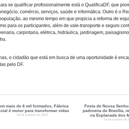
ara se qualificar profissionalmente está o QualificaDF, que pr
ronegócio, comércio, serviços, saúde e informática. Outro é o R
a população, ao mesmo tempo em que propicia a reforma de esp
mo para os participantes, além de vale-transporte e seguro con
naria, carpintaria, elétrica, hidráulica, jardinagem, paisagismo,
lho.
mas, o cidadão que está em busca de uma oportunidade é enc
as pelo DF.
om mais de 6 mil formados, Fábrica
Festa de Nossa Senhor
cial é motor para transformar vidas
padroeira de Brasília, 
na Esplanada dos M
14 de outubro de 2025
14 de outubro de 