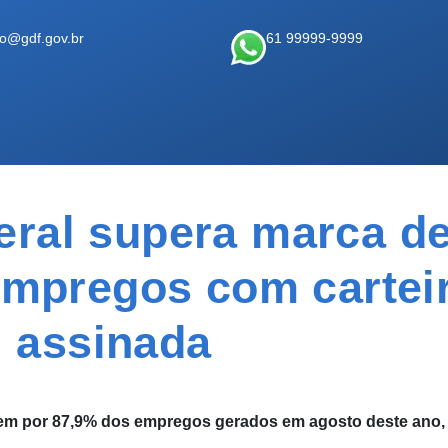
ao@gdf.gov.br
61 99999-9999
deral supera marca de
empregos com cartei
assinada
dem por 87,9% dos empregos gerados em agosto deste ano,