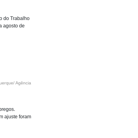
o do Trabalho
a agosto de
uerque/ Agência
pregos.
m ajuste foram