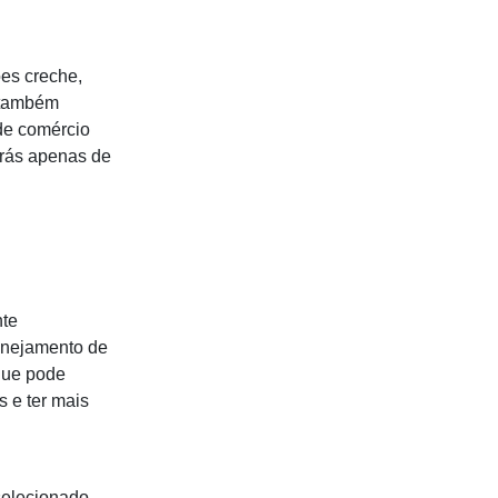
es creche,
o também
 de comércio
trás apenas de
nte
lanejamento de
 que pode
s e ter mais
 selecionado