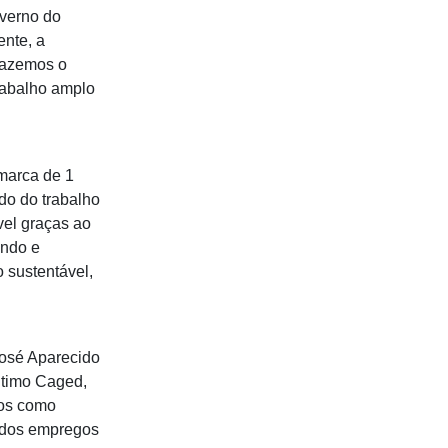
verno do
ente, a
fazemos o
rabalho amplo
marca de 1
do do trabalho
vel graças ao
indo e
sustentável,
José Aparecido
último Caged,
mos como
% dos empregos