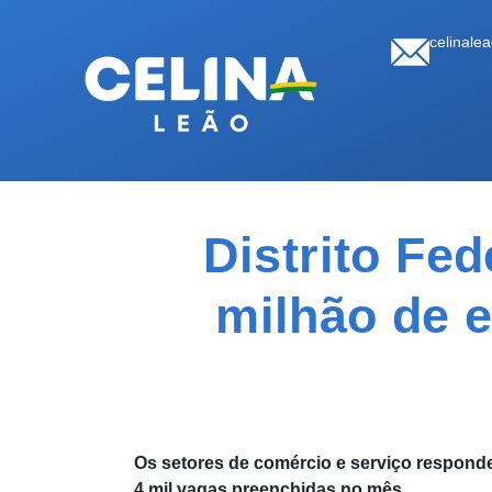
celinale
Distrito Fe
milhão de 
Os setores de comércio e serviço respon
4 mil vagas preenchidas no mês