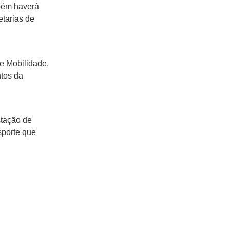
mbém haverá
etarias de
 e Mobilidade,
ntos da
stação de
sporte que