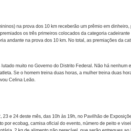
mininos) na prova dos 10 km receberão um prêmio em dinheiro,
remiados os três primeiros colocados da categoria cadeirante
ria andante na prova dos 10 km. No total, as premiações da cat
 lutado muito no Governo do Distrito Federal. Não há nenhum e
atleta. Se o homem treina duas horas, a mulher treina duas hor
ervou Celina Leão.
22, 23 e 24 deste mês, das 10h às 19h, no Pavilhão de Exposiç
 por ecobag, camisa oficial do evento, número de peito e visei
luntária, 2 kg de alimento não perecível, que serão entregues a