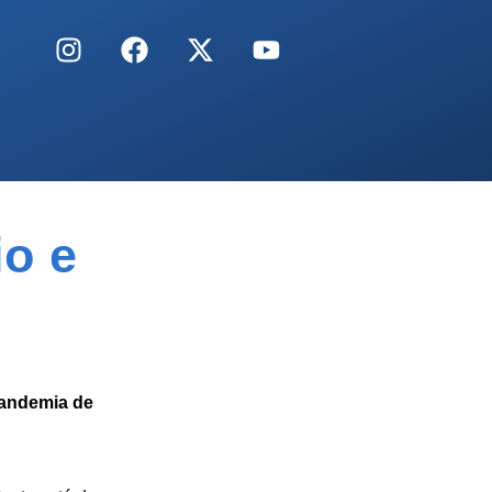
io e
pandemia de