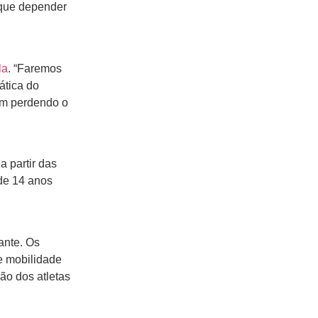
 que depender
la
. “Faremos
ática do
am perdendo o
a partir das
 de 14 anos
ante. Os
 e mobilidade
ão dos atletas