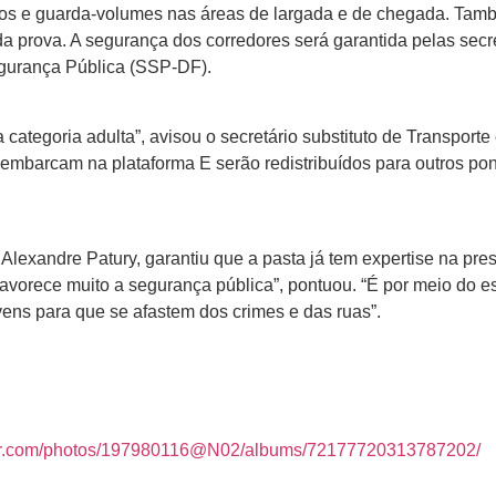
tários e guarda-volumes nas áreas de largada e de chegada. Ta
da prova. A segurança dos corredores será garantida pelas secr
gurança Pública (SSP-DF).
categoria adulta”, avisou o secretário substituto de Transporte
sembarcam na plataforma E serão redistribuídos para outros po
 Alexandre Patury, garantiu que a pasta já tem expertise na pre
e favorece muito a segurança pública”, pontuou. “É por meio do e
ens para que se afastem dos crimes e das ruas”.
ickr.com/photos/197980116@N02/albums/72177720313787202/