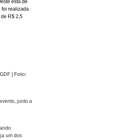
este está de
 foi realizada
 de R$ 2,5
 GDF | Foto:
evento, junto a
dando
eja um dos