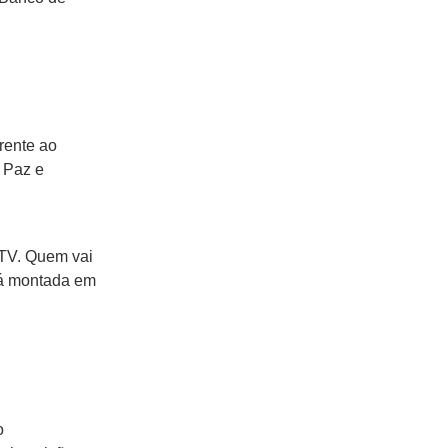
rente ao
a Paz e
 TV. Quem vai
erá montada em
o