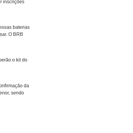
r inscrições
essas baterias
ésar. O BRB
berão o kit do
confirmação da
enor, sendo