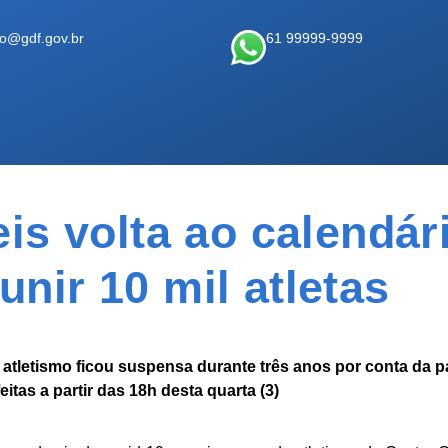
ao@gdf.gov.br
61 99999-9999
is volta ao calendár
unir 10 mil atletas
e atletismo ficou suspensa durante três anos por conta da 
eitas a partir das 18h desta quarta (3)