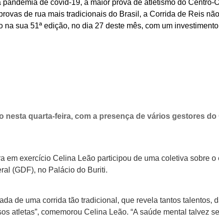
 pandemia de covid-19, a maior prova de atletismo do Centro-O
rovas de rua mais tradicionais do Brasil, a Corrida de Reis não
o na sua 51ª edição, no dia 27 deste mês, com um investimento
to nesta quarta-feira, com a presença de vários gestores do
a em exercício Celina Leão participou de uma coletiva sobre o 
ral (GDF), no Palácio do Buriti.
a de uma corrida tão tradicional, que revela tantos talentos, 
ssos atletas”, comemorou Celina Leão. “A saúde mental talvez s