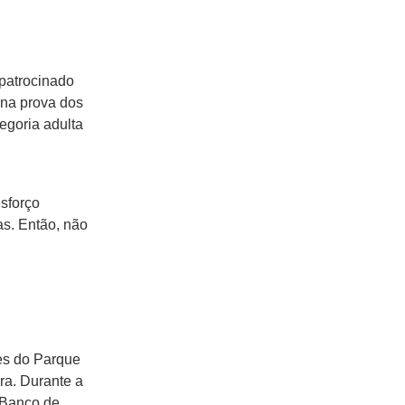
 patrocinado
 na prova dos
egoria adulta
sforço
as. Então, não
ões do Parque
ra. Durante a
o Banco de