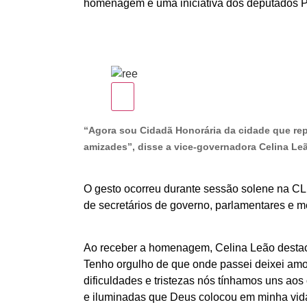
homenagem é uma iniciativa dos deputados Pe
“Agora sou Cidadã Honorária da cidade que rep
amizades”, disse a vice-governadora Celina Leã
O gesto ocorreu durante sessão solene na CLD
de secretários de governo, parlamentares e m
Ao receber a homenagem, Celina Leão destac
Tenho orgulho de que onde passei deixei amo
dificuldades e tristezas nós tínhamos uns ao
e iluminadas que Deus colocou em minha vida