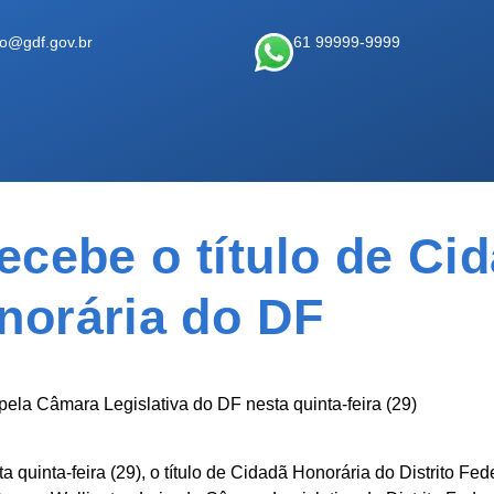
ao@gdf.gov.br
61 99999-9999
ecebe o título de Ci
norária do DF
ela Câmara Legislativa do DF nesta quinta-feira (29)
quinta-feira (29), o título de Cidadã Honorária do Distrito Fede