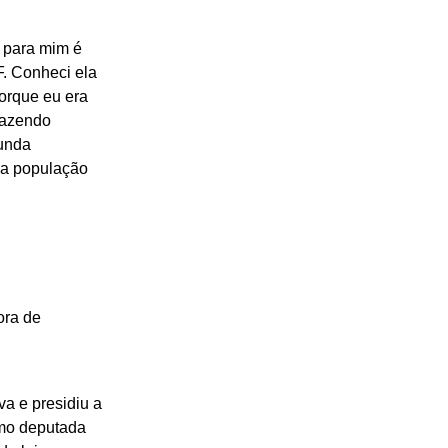
a para mim é
. Conheci ela
orque eu era
razendo
gunda
da população
ora de
a e presidiu a
omo deputada