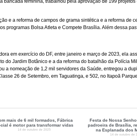
a bancada feminina, trabalhou pela aprovação de 199 projetos d
ução e a reforma de campos de grama sintética e a reforma de c
os programas Bolsa Atleta e Compete Brasília. Além dessa past
ra em exercício do DF, entre janeiro e março de 2023, ela as
o do Jardim Botânico e a da reforma do batalhão da Polícia Mil
ou a nomeação de 1,2 mil servidores da Saúde, entregou a dup
lasse 26 de Setembro, em Taguatinga, e 502, no Itapoã Parque
om mais de 6 mil formados, Fábrica
Festa de Nossa Senhor
cial é motor para transformar vidas
padroeira de Brasília, 
na Esplanada dos M
14 de outubro de 2025
14 de outubro de 