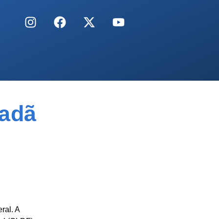
dadã
ral. A