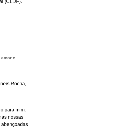
al (CLDF).
 amor e
aneis Rocha,
do para mim.
 nas nossas
as abençoadas