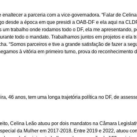
 enaltecer a parceria com a vice-governadora. “Falar de Celin
go desde a época em que presidi a OAB-DF e ela aqui na CLDF
 um trabalho onde rodamos todo o DF, ela me apresentando, p
durante todo o mandato. Trabalhamos juntos em projetos e ela t
cha. “Somos parceiros e tive a grande satisfação de fazer a se
gamos à vitória em primeiro turno, prova do reconhecimento 
a, 46 anos, tem uma longa trajetória política no DF, de assess
ito, Celina Leão atuou por dois mandatos na Câmara Legislativ
Especial da Mulher em 2017-2018. Entre 2019 e 2022, atuou c