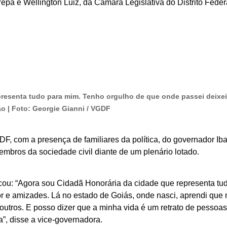
pa e Wellington Luiz, da Câmara Legislativa do Distrito Feder
resenta tudo para mim. Tenho orgulho de que onde passei deixei
o | Foto: Georgie Gianni / VGDF
F, com a presença de familiares da política, do governador Ib
embros da sociedade civil diante de um plenário lotado.
ou: “Agora sou Cidadã Honorária da cidade que representa tu
r e amizades. Lá no estado de Goiás, onde nasci, aprendi que
s outros. E posso dizer que a minha vida é um retrato de pesso
”, disse a vice-governadora.