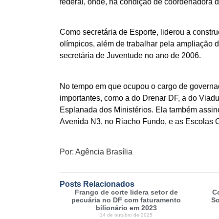
federal, onde, na condição de coordenadora d
Como secretária de Esporte, liderou a constr
olímpicos, além de trabalhar pela ampliação d
secretária de Juventude no ano de 2006.
No tempo em que ocupou o cargo de governado
importantes, como a do Drenar DF, a do Viadut
Esplanada dos Ministérios. Ela também assin
Avenida N3, no Riacho Fundo, e as Escolas C
Por: Agência Brasília
Posts Relacionados
Frango de corte lidera setor de
C
pecuária no DF com faturamento
So
bilionário em 2023
14 de outubro de 2025