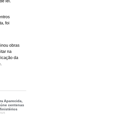
e lei.
entros
a, foi
sinou obras
itar na
licação da
.
a Aparecida,
reúne centenas
inistérios
2025