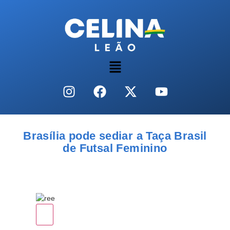
Brasília pode sediar a Taça Brasil
de Futsal Feminino